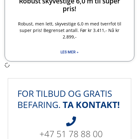
Robust skyvestige 6,0 m til super
pris!
Robust, men lett, skyvestige 6,0 m med tverrfot til
super pris! Begrenset antall. Før kr 3.411,- Nå kr
2.899,-
LES MER »
FOR TILBUD OG GRATIS
BEFARING.
TA KONTAKT!
+47 51 78 88 00