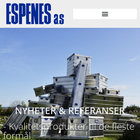
NYHETER & REFERANSER
- Kvalitetsprodukter til de fleste
formål