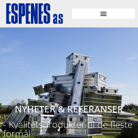
NYHETER & REFERANSER
- Kvalitetsprodukter til de fleste
formål