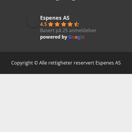
Espenes AS
4.5
Basert på 25 anmeldelser
powered by
G
o
o
g
l
e
Copyright © Alle rettigheter reservert Espenes AS